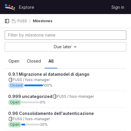
Skip to content
Explore
Sign in
GitLab
FUSS
Milestones
Due later
Open
Closed
All
0.9.1 Migrazione al datamodel di django
FUSS / fuss-manager
Closed
100%
0.999 uncategorized
FUSS / fuss-manager
Open
0%
0.96 Consolidamento dell'autenticazione
FUSS / fuss-manager
Open
20%